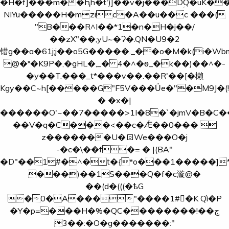
NIYu�����H�mzic�A��u��c ���(
"B���R^I��*1�n�H�j��/
��zX"��;yU~�Ɂ�.QN�U9�2
错g��a�61j;j��o5G�����._��o�M�k(i�
@�˟�K9P�,�gHL�,_� 4�^�ѳ_�k��)��^�-
�y��T.���_t*���v��.��R'��[�櫴
Kgy��C~h[�����G"F5V���Ǘe�"�M9J�(!
� �x�|
������O'~��7�����>1I�8�`�jmV�B�C
��V�q�C���<��c�Ǽ��0��� 
z�������U�⧇We���O�j
-�c�\��f�= � |(BA"
�D"��1#�^�t�{*o���1�����]
���)��1S���Q�f�c漩@�
��(d�(((�ѣG
�0�A���"����1#�K Qì�P
�Y�p=���H�%�QC��������ج��!
��3:�O�g�������:"