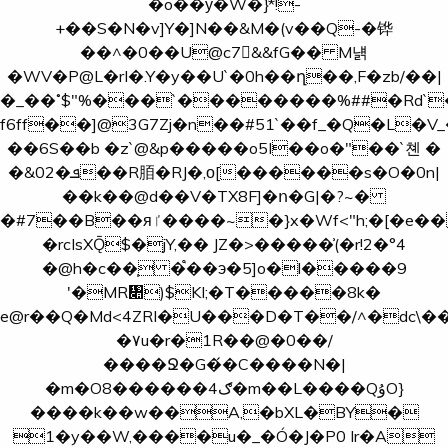
�o��у�W�}*!-
+��S�N�v]Y�]N��&M�(v��Q-�铧
��^�0��U@c7&&fG�� M냵
�WV�P@L�rI�.Y�y��U`�0h��ղ��,F�zb/��|
�_��˚$"%���`��������%##�Rd`
f6ff��]@3G7Zj�n��#51`��f_�Q�L�V
��6S��b �z`@&p�����o5I��o�"��`쳰 �
�&02�ܦ��R脜�RJ�,ο[������s�O�0n|
��k��@d��V�TX8F]�ո�G|�?~�
�#7��B��яٵ����~�}x�Wf<"h;�[�e���x�y
�rcIsXǬ$�jY,�� JZ�>�����͗(�r!2�°4
�@h�c��̩ �֩��э�5]o�l�����9
'�MR᧊)$KI;�T�����8k�
e@r��Q�Md<4ZRI�U���D�T��/^�dc\����
�۷u�r�1R��@�0��/
����Ջ�G�́�C����N�|
�m�O8������4ګ�m��L����QۇO}
����k��w��A,�bXL�BY�
1�y��W,����u�_�Ó�J�P0 Ir�A